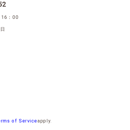
52
6：00
日
rms of Service
apply.