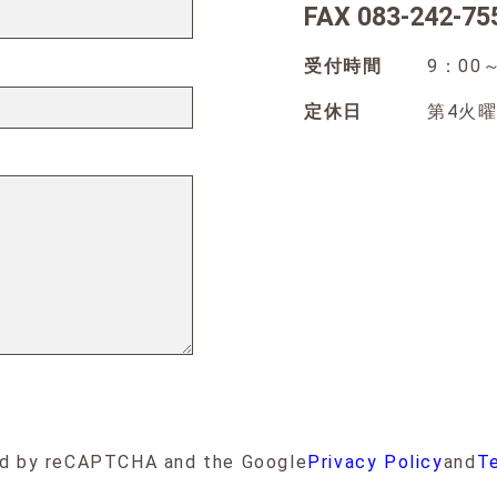
083-242-75
受付時間
9：00～1
定休日
第4火曜
ted by reCAPTCHA and the Google
Privacy Policy
and
Te